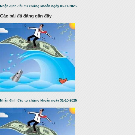
Nhận định đầu tư chứng khoán ngày 06-11-2025
Các bài đã đăng gần đây
Nhận định đầu tư chứng khoán ngày 31-10-2025