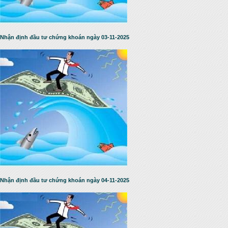
Nhận định đầu tư chứng khoán ngày 03-11-2025
Nhận định đầu tư chứng khoán ngày 04-11-2025