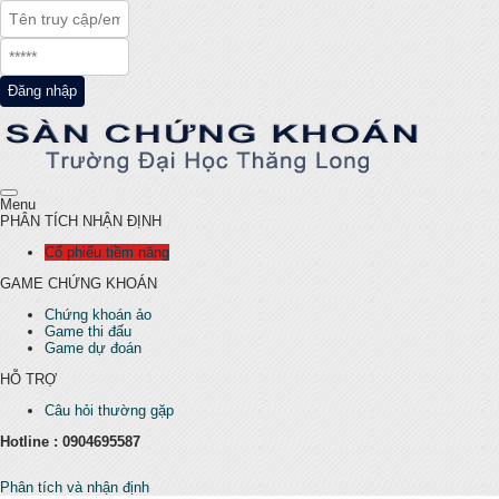
Đăng nhập
Menu
PHÂN TÍCH NHẬN ĐỊNH
Cổ phiếu tiềm năng
GAME CHỨNG KHOÁN
Chứng khoán ảo
Game thi đấu
Game dự đoán
HỖ TRỢ
Câu hỏi thường gặp
Hotline : 0904695587
Phân tích và nhận định