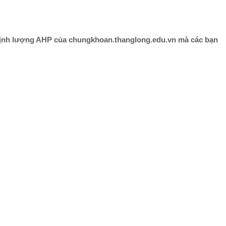
định lượng AHP của chungkhoan.thanglong.edu.vn mà các bạn