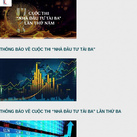
THÔNG BÁO VỀ CUỘC THI “NHÀ ĐẦU TƯ TÀI BA”
THÔNG BÁO VỀ CUỘC THI “NHÀ ĐẦU TƯ TÀI BA” LẦN THỨ BA