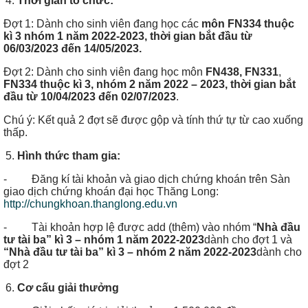
Thời gian tổ chức:
Đợt 1: Dành cho sinh viên đang học các
môn FN334 thuộc
kì
3
nhóm 1 năm 2022
-2023
, thời gian bắt đầu từ
06
/03
/2023
đến 14
/05
/2023
.
Đợt 2: Dành cho sinh viên đang học môn
FN438, FN331
,
FN334 thuộc kì 3
, nhóm 2 năm 2022
– 2023
, thời gian bắt
đầu từ 10
/04
/2023
đến 02
/07
/2023
.
Chú ý: Kết quả 2 đợt sẽ được gộp và tính thứ tự từ cao xuống
thấp.
Hình thức tham gia:
- Đăng kí tài khoản và giao dịch chứng khoán trên Sàn
giao dịch chứng khoán đại học Thăng Long:
http://chungkhoan.thanglong.edu.vn
- Tài khoản hợp lệ được add (thêm) vào nhóm “
Nhà đầu
tư tài ba
”
kì 3
– nhóm 1 năm 2022
-2023
dành cho đợt 1 và
“Nhà đầu tư tài ba
”
kì 3
– nhóm 2 năm 2022
-2023
dành cho
đợt 2
Cơ cấu giải thưởng