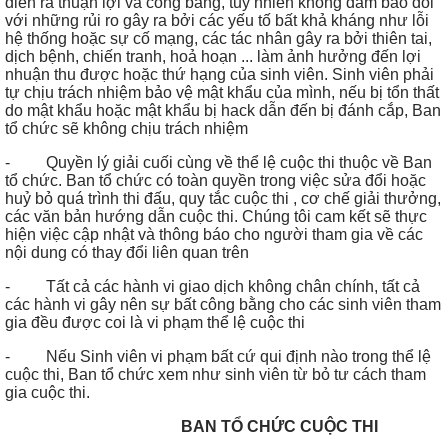
diễn ra thuận lợi và công bằng, tuy nhiên không đảm bảo đối
với những rủi ro gây ra bởi các yếu tố bất khả kháng như lỗi
hệ thống hoặc sự cố mạng, các tác nhân gây ra bởi thiên tai,
dịch bệnh, chiến tranh, hoả hoạn ... làm ảnh hưởng đến lợi
nhuận thu được hoặc thứ hạng của sinh viên. Sinh viên phải
tự chịu trách nhiệm bảo vệ mật khẩu của mình, nếu bị tổn thất
do mật khẩu hoặc mật khẩu bị hack dẫn đến bị đánh cắp, Ban
tổ chức sẽ không chịu trách nhiệm
- Quyền lý giải cuối cùng về thể lệ cuộc thi thuộc về Ban
tổ chức. Ban tổ chức có toàn quyền trong việc sửa đổi hoặc
huỷ bỏ quá trình thi đấu, quy tắc cuộc thi , cơ chế giải thưởng,
các văn bản hướng dẫn cuộc thi. Chúng tôi cam kết sẽ thực
hiện việc cập nhật và thông báo cho người tham gia về các
nội dung có thay đổi liên quan trên
- Tất cả các hành vi giao dịch không chân chính, tất cả
các hành vi gây nên sự bất công bằng cho các sinh viên tham
gia đều được coi là vi phạm thể lệ cuộc thi
- Nếu Sinh viên vi phạm bất cứ qui định nào trong thể lệ
cuộc thi, Ban tổ chức xem như sinh viên từ bỏ tư cách tham
gia cuộc thi.
BAN TỔ CHỨC CUỘC THI