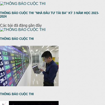
THÔNG BÁO CUỘC THI "NHÀ ĐẦU TƯ TÀI BA" KỲ 3 NĂM HỌC 2023-
2024
Các bài đã đăng gần đây
THÔNG BÁO CUỘC THI
THÔNG BÁO CUỘC THI