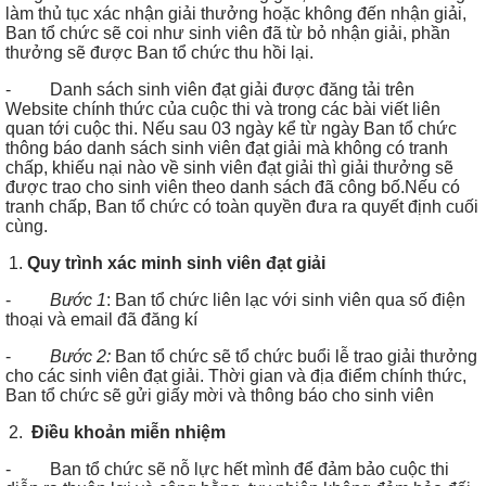
làm thủ tục xác nhận giải thưởng hoặc không đến nhận giải,
Ban tổ chức sẽ coi như sinh viên đã từ bỏ nhận giải, phần
thưởng sẽ được Ban tổ chức thu hồi lại.
- Danh sách sinh viên đạt giải được đăng tải trên
Website chính thức của cuộc thi và trong các bài viết liên
quan tới cuộc thi. Nếu sau 03 ngày kể từ ngày Ban tổ chức
thông báo danh sách sinh viên đạt giải mà không có tranh
chấp, khiếu nại nào về sinh viên đạt giải thì giải thưởng sẽ
được trao cho sinh viên theo danh sách đã công bố.Nếu có
tranh chấp, Ban tổ chức có toàn quyền đưa ra quyết định cuối
cùng.
Quy trình xác minh sinh viên đạt giải
-
Bước 1
: Ban tổ chức liên lạc với sinh viên qua số điện
thoại và email đã đăng kí
-
Bước 2:
Ban tổ chức sẽ tổ chức buổi lễ trao giải thưởng
cho các sinh viên đạt giải. Thời gian và địa điểm chính thức,
Ban tổ chức sẽ gửi giấy mời và thông báo cho sinh viên
Điều khoản miễn nhiệm
- Ban tổ chức sẽ nỗ lực hết mình để đảm bảo cuộc thi