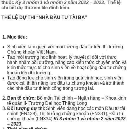
thuộc
Kỳ
3
nhóm 1 và nhóm 2 năm 2022
– 2023
. Thể lệ
chi tiết dự thi xem file đính kèm.
THỂ LỆ DỰ THI “NHÀ ĐẦU TƯ TÀI BA”
Mục tiêu:
Sinh viên làm quen với môi trường đầu tư trên thị trường
Chứng khoán Việt Nam.
Tạo môi trường học linh hoạt, lý thuyết đi đôi với thực
hành nhằm bồi dưỡng, nâng cao kiến thức chuyên môn và
kiến thức thực tế cho sinh viên về hoạt động đầu tư chứng
khoán trên thị trường.
Tạo động lực cho sinh viên trong quá trình học, sinh viên
được cải thiện năng lực đầu tư chứng khoán và trở thành
các nhà đầu tư thành công trong tương lai.
Ban tổ chức:
Bộ môn Tài chính – Ngân hàng – Khoa kinh
tế quản lí- Trường Đại học Thăng Long
Đối tượng dự thi
: Sinh viên đang học các môn Đầu tư tài
chính (FN438), Thị trường chứng khoán (FN331), Đầu tư
chứng khoán (FN334)
Kì
3
nhóm 1 và nhóm 2 năm 2022
– 2023
.