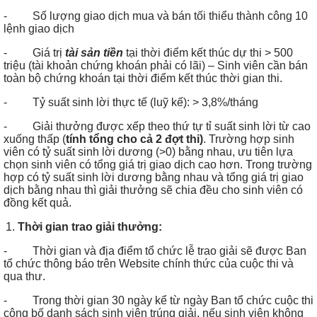
- Số lượng giao dịch mua và bán tối thiểu thành công 10
lệnh giao dịch
- Giá trị
tài sản tiền
tại thời điểm kết thúc dự thi > 500
triệu (tài khoản chứng khoán phải có lãi) – Sinh viên cần bán
toàn bộ chứng khoán tại thời điểm kết thúc thời gian thi.
- Tỷ suất sinh lời thực tế (luỹ kế): > 3,8%/tháng
- Giải thưởng được xếp theo thứ tự tỉ suất sinh lời từ cao
xuống thấp (
tính tổng cho cả 2 đợt thi)
. Trường hợp sinh
viên có tỷ suất sinh lời dương (>0) bằng nhau, ưu tiên lựa
chọn sinh viên có tổng giá trị giao dịch cao hơn. Trong trường
hợp có tỷ suất sinh lời dương bằng nhau và tổng giá trị giao
dịch bằng nhau thì giải thưởng sẽ chia đều cho sinh viên có
đồng kết quả.
Thời gian trao giải thưởng:
- Thời gian và địa điểm tổ chức lễ trao giải sẽ được Ban
tổ chức thông báo trên Website chính thức của cuộc thi và
qua thư.
- Trong thời gian 30 ngày kể từ ngày Ban tổ chức cuộc thi
công bố danh sách sinh viên trúng giải, nếu sinh viên không