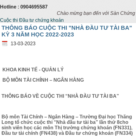
Hotline : 0904695587
Chào mừng bạn đến với Sàn Chứng Khoá
Cuộc thi Đầu tư chứng khoán
THÔNG BÁO CUỘC THI "NHÀ ĐẦU TƯ TÀI BA"
KỲ 3 NĂM HỌC 2022-2023
13-03-2023
KHO
A KINH TẾ - QUẢN LÝ
BỘ MÔN TÀI CHÍNH – NGÂN HÀNG
THÔNG BÁO VỀ CUỘC THI “NHÀ ĐẦU TƯ TÀI BA”
Bộ môn Tài Chính – Ngân Hàng – Trường Đại học Thăng
Long tổ chức cuộc thi “Nhà đầu tư tài ba” lần thứ 8
cho
sinh viên học các môn Thị trường chứng khoán (FN331),
Đầu tư tài chính (FN438) và Đầu tư chứng khoán (FN334)